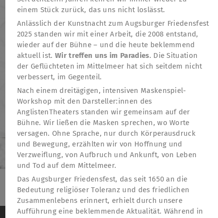
einem Stück zurück, das uns nicht loslässt.
Anlässlich der Kunstnacht zum Augsburger Friedensfest
2025 standen wir mit einer Arbeit, die 2008 entstand,
wieder auf der Bühne – und die heute beklemmend
aktuell ist.
Wir treffen uns im Paradies
. Die Situation
der Geflüchteten im Mittelmeer hat sich seitdem nicht
verbessert, im Gegenteil.
Nach einem dreitägigen, intensiven Maskenspiel-
Workshop mit den Darsteller:innen des
AnglistenTheaters standen wir gemeinsam auf der
Bühne. Wir ließen die Masken sprechen, wo Worte
versagen. Ohne Sprache, nur durch Körperausdruck
und Bewegung, erzählten wir von Hoffnung und
Verzweiflung, von Aufbruch und Ankunft, von Leben
und Tod auf dem Mittelmeer.
Das Augsburger Friedensfest, das seit 1650 an die
Bedeutung religiöser Toleranz und des friedlichen
TheatreFragile
Zusammenlebens erinnert, erhielt durch unsere
.
.
.
Aufführung eine beklemmende Aktualität. Während in
Newsletter
Donations
Funding
Contact
We use cookies to anonymously measure visitor