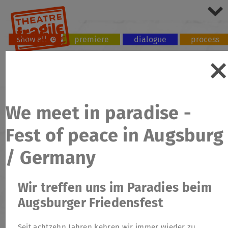
show all
premiere
dialogue
process
tour
workshop
We meet in paradise -
Fest of peace in Augsburg
/ Germany
Wir treffen uns im Paradies beim
Augsburger Friedensfest
Seit achtzehn Jahren kehren wir immer wieder zu