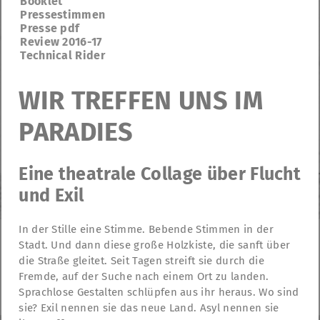
Booklet
Pressestimmen
Presse pdf
Review 2016-17
Technical Rider
WIR TREFFEN UNS IM
PARADIES
Eine theatrale Collage über Flucht
und Exil
In der Stille eine Stimme. Bebende Stimmen in der
Stadt. Und dann diese große Holzkiste, die sanft über
die Straße gleitet. Seit Tagen streift sie durch die
TheatreFragile
Fremde, auf der Suche nach einem Ort zu landen.
.
.
.
Newsletter
Donations
Subvention
Contact
Sprachlose Gestalten schlüpfen aus ihr heraus. Wo sind
.
mentions légales
déclaration de confidentialité
sie? Exil nennen sie das neue Land. Asyl nennen sie