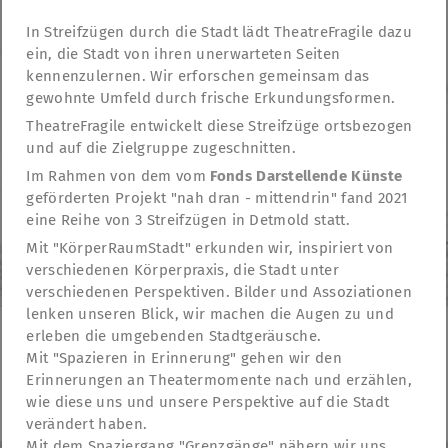
In Streifzügen durch die Stadt lädt TheatreFragile dazu
ein, die Stadt von ihren unerwarteten Seiten
kennenzulernen. Wir erforschen gemeinsam das
gewohnte Umfeld durch frische Erkundungsformen.
TheatreFragile entwickelt diese Streifzüge ortsbezogen
und auf die Zielgruppe zugeschnitten.
Im Rahmen von dem vom
Fonds Darstellende Künste
geförderten Projekt "nah dran - mittendrin" fand 2021
eine Reihe von 3 Streifzügen in Detmold statt.
Mit "KörperRaumStadt" erkunden wir, inspiriert von
verschiedenen Körperpraxis, die Stadt unter
verschiedenen Perspektiven. Bilder und Assoziationen
lenken unseren Blick, wir machen die Augen zu und
erleben die umgebenden Stadtgeräusche.
Mit "Spazieren in Erinnerung" gehen wir den
TheatreFragile
Erinnerungen an Theatermomente nach und erzählen,
.
.
.
Newsletter
Donations
Subvention
Contact
wie diese uns und unsere Perspektive auf die Stadt
.
mentions légales
déclaration de confidentialité
verändert haben.
Mit dem Spaziergang "Grenzgänge" nähern wir uns