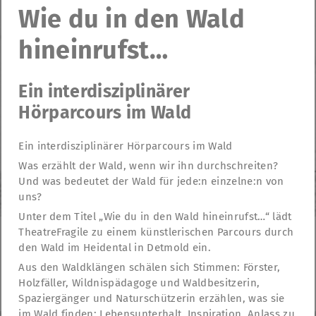
Wie du in den Wald
hineinrufst…
Ein interdisziplinärer
Hörparcours im Wald
Ein interdisziplinärer Hörparcours im Wald
Was erzählt der Wald, wenn wir ihn durchschreiten?
Und was bedeutet der Wald für jede:n einzelne:n von
uns?
Unter dem Titel „Wie du in den Wald hineinrufst…“ lädt
TheatreFragile zu einem künstlerischen Parcours durch
den Wald im Heidental in Detmold ein.
TheatreFragile
Aus den Waldklängen schälen sich Stimmen: Förster,
.
.
.
Newsletter
Donations
Subvention
Contact
Holzfäller, Wildnispädagoge und Waldbesitzerin,
.
mentions légales
déclaration de confidentialité
Spaziergänger und Naturschützerin erzählen, was sie
im Wald finden: Lebensunterhalt, Inspiration, Anlass zu