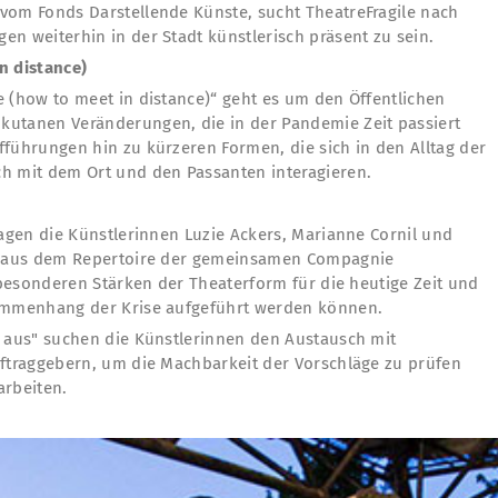
vom Fonds Darstellende Künste, sucht TheatreFragile nach
n weiterhin in der Stadt künstlerisch präsent zu sein.
n distance)
e (how to meet in distance)“ geht es um den Öffentlichen
kutanen Veränderungen, die in der Pandemie Zeit passiert
führungen hin zu kürzeren Formen, die sich in den Alltag der
h mit dem Ort und den Passanten interagieren.
ragen die Künstlerinnen Luzie Ackers, Marianne Cornil und
cke aus dem Repertoire der gemeinsamen Compagnie
e besonderen Stärken der Theaterform für die heutige Zeit und
ammenhang der Krise aufgeführt werden können.
r aus" suchen die Künstlerinnen den Austausch mit
uftraggebern, um die Machbarkeit der Vorschläge zu prüfen
arbeiten.