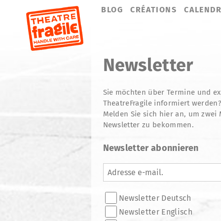
Aller
BLOG
CRÉATIONS
CALENDR
au
contenu
Newsletter
Sie möchten über Termine und ex
TheatreFragile informiert werden
Melden Sie sich hier an, um zwei 
Newsletter zu bekommen.
Newsletter abonnieren
Adresse
e-
mail.
Listes
Newsletter Deutsch
de
diffusion
Newsletter Englisch