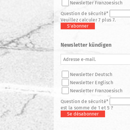
Newsletter Franzoesisch
Champ
Question de sécurité
*
obligatoire
Veuillez calculer 7 plus 7.
S'abonner
Newsletter kündigen
Adresse
e-
mail.
Listes
Newsletter Deutsch
de
diffusion
Newsletter Englisch
Newsletter Franzoesisch
Champ
Question de sécurité
*
obligatoire
est la somme de 1 et 5 ?
Se désabonner