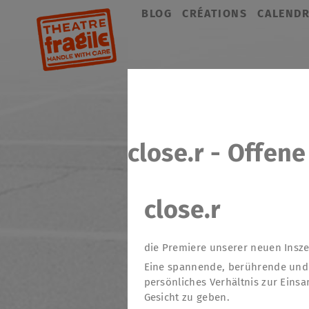
Aller
BLOG
CRÉATIONS
CALENDR
au
contenu
close.r - Offen
close.r
die Premiere unserer neuen Insze
Eine spannende, berührende und 
persönliches Verhältnis zur Eins
Gesicht zu geben.