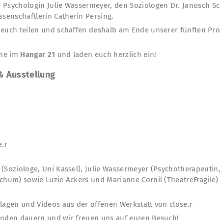
 Psychologin Julie Wassermeyer, den Soziologen Dr. Janosch S
enschaftlerin Catherin Persing.
t euch teilen und schaffen deshalb am Ende unserer fünften 
ume im
Hangar 21
und laden euch herzlich ein!
& Ausstellung
se.r
(Soziologe, Uni Kassel), Julie Wassermeyer (Psychotherapeutin, 
ochum) sowie Luzie Ackers und Marianne Cornil (TheatreFragile
llagen und Videos aus der offenen Werkstatt von close.r
unden dauern und wir freuen uns auf euren Besuch!