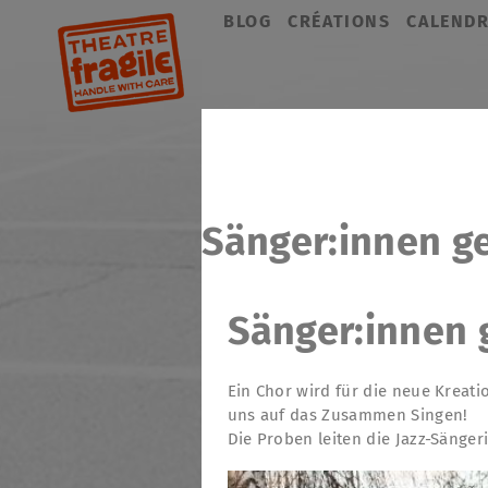
Aller
BLOG
CRÉATIONS
CALENDR
au
contenu
Sänger:innen g
Sänger:innen 
Ein Chor wird für die neue Kreati
uns auf das Zusammen Singen!
Die Proben leiten die Jazz-Sänger