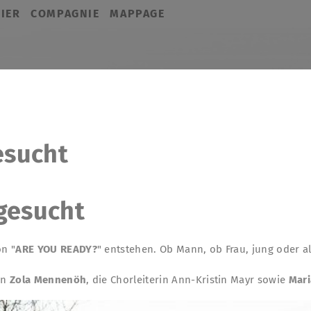
IER
COMPAGNIE
MAPPAGE
esucht
gesucht
on "
ARE YOU READY?
" entstehen. Ob Mann, ob Frau, jung oder al
in
Zola Mennenöh
, die Chorleiterin Ann-Kristin Mayr sowie
Mari