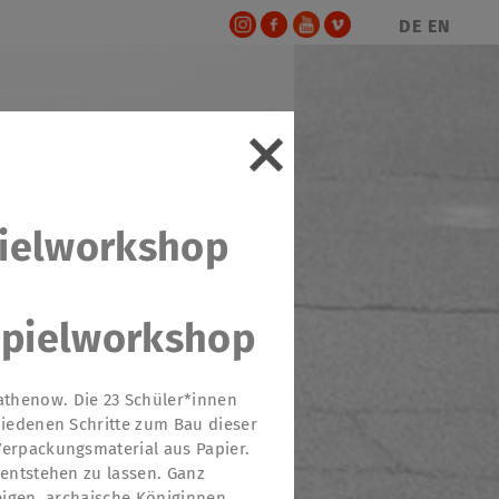
DE
EN
ielworkshop
pielworkshop
athenow. Die 23 Schüler*innen
hiedenen Schritte zum Bau dieser
Verpackungsmaterial aus Papier.
 entstehen zu lassen. Ganz
zeigen, archaische Königinnen