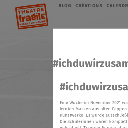
Aller
BLOG
CRÉATIONS
CALENDR
au
contenu
#ichduwirzusa
#ichduwirzus
Eine Woche im November 2021 war
lernten Masken aus alten Pappen 
Kunstwerke. Es wurde ausschließl
Die Schülerinnen waren komplett 
individuell. Traurige Figuren, di