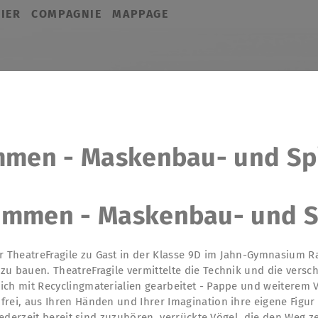
IER
COMPAGNIE
MAPPAGE
mmen - Maskenbau- und Sp
ammen - Maskenbau- und S
 TheatreFragile zu Gast in der Klasse 9D im Jahn-Gymnasium R
zu bauen. TheatreFragile vermittelte die Technik und die versc
ich mit Recyclingmaterialien gearbeitet - Pappe und weiterem 
frei, aus Ihren Händen und Ihrer Imagination ihre eigene Figur
e jederzeit bereit sind zuzuhören, verrückte Vögel, die den Weg 