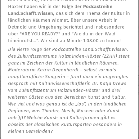
Höxter haben wir in der Folge der
Podcastreihe
Land.Schafft.Wissen
, das sich dem Thema der Kultur in
ländlichen Räumen widmet, über unsere Arbeit in
Detmold und Umgebung berichtet und insbesondere
über "ARE YOU READY?" und "Wie du in den Wald
hineinrufst...". Wir sind ab Minute 1:08:00 zu hören!
Die vierte Folge der Podcastreihe Land.Schafft.Wissen.
des Zukunftszentrums Holzminden-Höxter (ZZHH) steht
ganz im Zeichen der Kultur in ländlichen Räumen.
Moderatorin Katrin Degenhardt – selbst vormals
hauptberufliche Sängerin – führt dazu ein angeregtes
Gespräch mit Kulturwissenschaftlerin Dr. Katja Drews
vom Zukunftszentrum Holzminden-Höxter und drei
weiteren Gästen aus den Bereichen Kunst und Kultur.
Wie viel und was genau ist da „los“, in den ländlichen
Regionen, was Theater, Musik, Museen oder Kunst
TheatreFragile
betrifft? Welche Kunst- und Kulturformen gibt es
.
.
.
Newsletter
Donations
Subvention
Contact
abseits der klassischen Kultursparten besonders in
.
mentions légales
déclaration de confidentialité
kleinen Gemeinden?