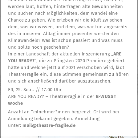
werden laut, hoffen, hinterfragen alte Gewohnheiten
und suchen nach Möglichkeiten, dem Wandel eine
Chance zu geben. Wie erleben wir die Kluft zwischen
dem, was wir wissen, und dem, was wir tun angesichts
des in unserem Alltag immer präsenter werdenden
Klimawandels? Was ist schon passiert und was muss
und sollte noch geschehen?
In einer Landschaft der aktuellen Inszenierung „
ARE
YOU READY?
“, die zu Pfingsten 2020 Premiere gefeiert
hätte und welche jetzt auf 2021 verschoben wird, lädt
TheatreFragile ein, diese Stimmen gemeinsam zu hören
und sich anschließend darüber auszutauschen.
FR, 25. Sept. // 17:00 Uhr
ARE YOU READY? – TheatreFragile in der
B-WUSST
Woche
Anzahl an Teilnehmer*innen begrenzt. Ort wird bei
TheatreFragile
Anmeldung bekannt gegeben. Anmeldung
.
.
.
Newsletter
Donations
Subvention
Contact
unter:
mail@theatre-fragile.de
.
mentions légales
déclaration de confidentialité