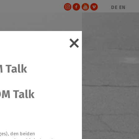
DE
EN
M Talk
OM Talk
ges), den beiden