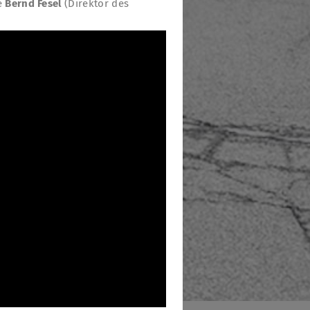
e
Bernd Fesel
(Direktor des