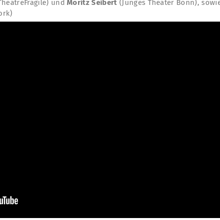
TheatreFragile) und
Moritz Seibert
(Junges Theater Bonn), sowi
ork)