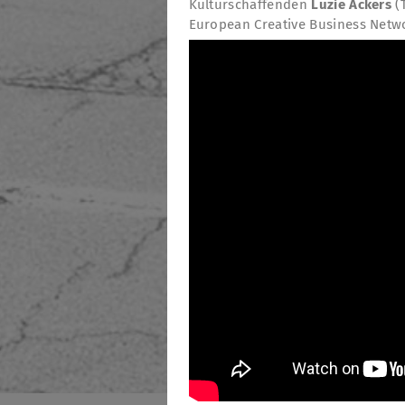
Kulturschaffenden
Luzie Ackers
(
European Creative Business Netw