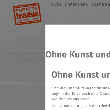
Aller
BLOG
CRÉATIONS
CALENDR
au
contenu
Ohne Kunst und 
Ohne Kunst und
Sind die Unterstützungen für uns
Liegt in der Krise auch eine Chan
Wie sieht es aus 2021?
Eine Veranstaltung von der
Fried