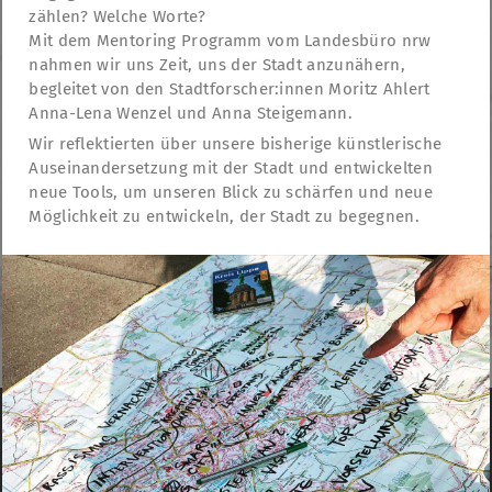
zählen? Welche Worte?
Mit dem Mentoring Programm vom Landesbüro nrw
nahmen wir uns Zeit, uns der Stadt anzunähern,
begleitet von den Stadtforscher:innen Moritz Ahlert
Anna-Lena Wenzel und Anna Steigemann.
Wir reflektierten über unsere bisherige künstlerische
Auseinandersetzung mit der Stadt und entwickelten
neue Tools, um unseren Blick zu schärfen und neue
Möglichkeit zu entwickeln, der Stadt zu begegnen.
TheatreFragile
We use cookies to anonymously measure visitor
.
.
.
behavior on the website
Read more …
Newsletter
Donations
Funding
Contact
.
Imprint
Privacy Policy
Do not accept
Continue