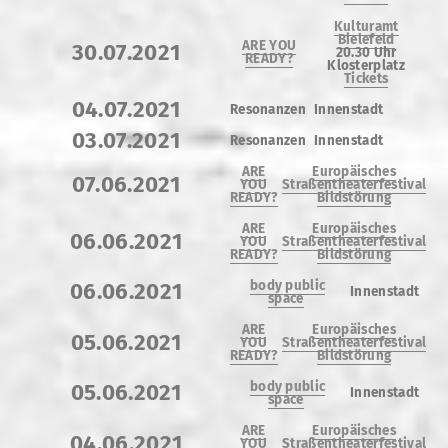
Kulturamt
Bielefeld
ARE YOU
30.07.2021
20.30 Uhr
READY?
Klosterplatz
Tickets
04.07.2021
Resonanzen
Innenstadt
03.07.2021
Resonanzen
Innenstadt
ARE
Europäisches
07.06.2021
YOU
Straßentheaterfestival
READY?
Bildstörung
ARE
Europäisches
06.06.2021
YOU
Straßentheaterfestival
READY?
Bildstörung
body public
06.06.2021
Innenstadt
space
ARE
Europäisches
05.06.2021
YOU
Straßentheaterfestival
READY?
Bildstörung
body public
05.06.2021
Innenstadt
space
ARE
Europäisches
04.06.2021
YOU
Straßentheaterfestival