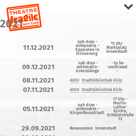
2021
nah dran -
11 Uhr
mittendrin -
11.12.2021
Marktplatz
Spazieren in
Innenstadt
Erinnerung
nah dran -
- to be
09.12.2021
mittendrin -
confirmed
GrenzGänge
-
08.11.2021
AHOI
Stadtbibliothek Köln
07.11.2021
AHOI
Stadtbibliothek Köln
17 Uhr -
Martin-
nah dran -
Luther-
05.11.2021
mittendrin -
Kirche,
KörperRaumStadt
Schülerstraße
12
29.09.2021
Resonanzen
Innenstadt