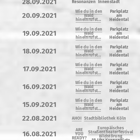
28.09.2021
Resonanzen
Innenstadt
Wie du in den
Parkplatz
20.09.2021
Wald
am
hineinrufst...
Heidental
Wie du in den
Parkplatz
19.09.2021
Wald
am
hineinrufst...
Heidental
Wie du in den
Parkplatz
18.09.2021
Wald
am
hineinrufst...
Heidental
Wie du in den
Parkplatz
17.09.2021
Wald
am
hineinrufst...
Heidental
Wie du in den
Parkplatz
16.09.2021
Wald
am
hineinrufst...
Heidental
Wie du in den
Parkplatz
15.09.2021
Wald
am
hineinrufst...
Heidental
22.08.2021
AHOI
Stadtbibliothek Köln
Europäisches
ARE
Straßentheaterfestival
16.08.2021
YOU
Bildstörung
READY?