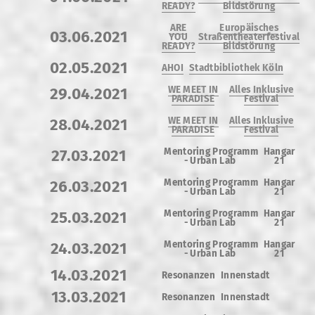
READY?
Bildstörung
ARE
Europäisches
03.06.2021
YOU
Straßentheaterfestival
READY?
Bildstörung
02.05.2021
AHOI
Stadtbibliothek Köln
WE MEET IN
Alles Inklusive
29.04.2021
PARADISE
Festival
WE MEET IN
Alles Inklusive
28.04.2021
PARADISE
Festival
Mentoring Programm
Hangar
27.03.2021
-
Urban Lab
21
Mentoring Programm
Hangar
26.03.2021
-
Urban Lab
21
Mentoring Programm
Hangar
25.03.2021
-
Urban Lab
21
Mentoring Programm
Hangar
24.03.2021
-
Urban Lab
21
14.03.2021
Resonanzen
Innenstadt
13.03.2021
Resonanzen
Innenstadt