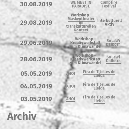
WE MEET IN
Campfire
30.08.2019
PARADISE
Festival
Workshop -
Maskentheater
Interkulturell
29.08.2019
im
Aktiv
transkulturellen
Kontext
Workshop -
SoLaWi
29.06.2019
Kreativwerkstatt
Dalborn
zum Klimawandel
Workshop -
SoLaWi
28.06.2019
Kreativwerkstatt
Dalborn
zum Klimawandel
Fira de Titelles de
05.05.2019
AHOI
Lleida
Fira de Titelles de
04.05.2019
AHOI
Lleida
Fira de Titelles de
03.05.2019
AHOI
Lleida
Archiv