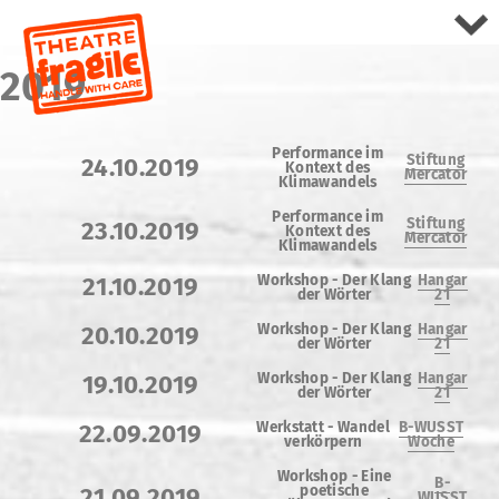
2019
Performance im
Stiftung
24.10.2019
Kontext des
Mercator
Klimawandels
Performance im
Stiftung
23.10.2019
Kontext des
Mercator
Klimawandels
Workshop -
Der Klang
Hangar
21.10.2019
der Wörter
21
Workshop -
Der Klang
Hangar
20.10.2019
der Wörter
21
Workshop -
Der Klang
Hangar
19.10.2019
der Wörter
21
Werkstatt - Wandel
B-WUSST
22.09.2019
verkörpern
Woche
Workshop - Eine
B-
poetische
21.09.2019
WUSST