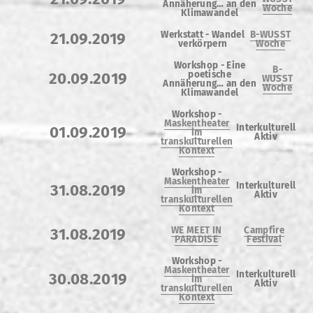
Annäherung… an den
Woche
Klimawandel
Werkstatt - Wandel
B-WUSST
21.09.2019
verkörpern
Woche
Workshop - Eine
B-
poetische
20.09.2019
WUSST
Annäherung… an den
Woche
Klimawandel
Workshop -
Maskentheater
Interkulturell
01.09.2019
im
Aktiv
transkulturellen
Kontext
Workshop -
Maskentheater
Interkulturell
31.08.2019
im
Aktiv
transkulturellen
Kontext
WE MEET IN
Campfire
31.08.2019
PARADISE
Festival
Workshop -
Maskentheater
Interkulturell
30.08.2019
im
Aktiv
transkulturellen
Kontext