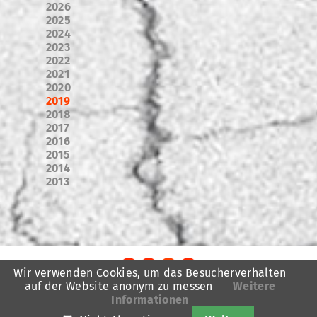
2026
2025
2024
2023
2022
2021
2020
2019
2018
2017
2016
2015
2014
2013
Wir verwenden Cookies, um das Besucherverhalten
auf der Website anonym zu messen
Weitere
TheatreFragile
Informationen
.
.
.
Newsletter
Spenden
Förderung
Kontakt