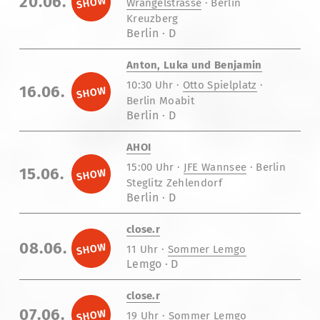
20.06.
Wrangelstrasse
· Berlin
Kreuzberg
Berlin · D
Anton, Luka und Benjamin
10:30 Uhr ·
Otto Spielplatz
·
16.06.
Berlin Moabit
Berlin · D
AHOI
15:00 Uhr ·
JFE Wannsee
· Berlin
15.06.
Steglitz Zehlendorf
Berlin · D
close.r
08.06.
11 Uhr ·
Sommer Lemgo
Lemgo · D
close.r
07.06.
19 Uhr ·
Sommer Lemgo