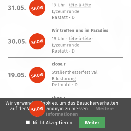
19 Uhr ·
tête-à-tête
·
31.05.
Lyzeumrunde
Rastatt · D
Wir treffen uns im Paradies
19 Uhr ·
tête-à-tête
·
30.05.
Lyzeumrunde
Rastatt · D
close.r
Straßentheaterfestival
19.05.
Bildstörung
Detmold · D
close.r
Wir verwenden Cookies, um das Besucherverhalten
Straßentheaterfestival
19.05.
auf der Website anonym zu messen
Weitere
Bildstörung
Informationen
Detmold · D
Nicht Akzeptieren
Weiter