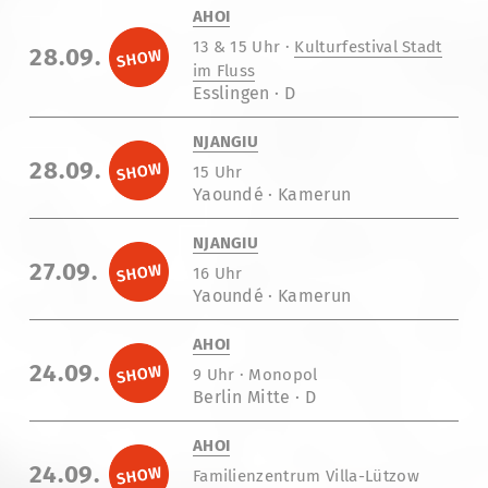
AHOI
13 & 15 Uhr ·
Kulturfestival Stadt
28.09.
im Fluss
Esslingen · D
NJANGIU
28.09.
15 Uhr
Yaoundé · Kamerun
NJANGIU
27.09.
16 Uhr
Yaoundé · Kamerun
AHOI
24.09.
9 Uhr · Monopol
Berlin Mitte · D
AHOI
24.09.
Familienzentrum Villa-Lützow