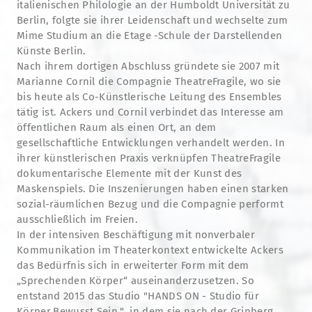
italienischen Philologie an der Humboldt Universität zu
Berlin, folgte sie ihrer Leidenschaft und wechselte zum
Mime Studium an die Etage -Schule der Darstellenden
Künste Berlin.
Nach ihrem dortigen Abschluss gründete sie 2007 mit
Marianne Cornil die Compagnie TheatreFragile, wo sie
bis heute als Co-Künstlerische Leitung des Ensembles
tätig ist. Ackers und Cornil verbindet das Interesse am
öffentlichen Raum als einen Ort, an dem
gesellschaftliche Entwicklungen verhandelt werden. In
ihrer künstlerischen Praxis verknüpfen TheatreFragile
dokumentarische Elemente mit der Kunst des
Maskenspiels. Die Inszenierungen haben einen starken
sozial-räumlichen Bezug und die Compagnie performt
ausschließlich im Freien.
In der intensiven Beschäftigung mit nonverbaler
Kommunikation im Theaterkontext entwickelte Ackers
das Bedürfnis sich in erweiterter Form mit dem
„Sprechenden Körper“ auseinanderzusetzen. So
entstand 2015 das Studio "HANDS ON - Studio für
Körper.Bewusst.Sein.", in dem sie nach der Grinberg