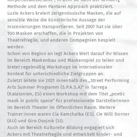
Methode und dem Pantarei Approach praktiziert.
Luzie Ackers kreiert zeitgenössische Masken, die auf
sensible Weise die künstlerische Aussage der
Inszenierungen transportieren. Seit 2007 hat sie über
100 Masken erschaffen, die in Projekten von
TheatreFragile, und anderen Compagnien bespielt
werden.
Schon von Beginn an legt Ackers Wert darauf ihr Wissen
im Bereich Maskenbau und Maskenspiel zu teilen und
bietet regelmäßig Workshops im internationalen
Kontext für unterschiedliche Zielgruppen an.
Zuletzt leitete sie 2021 innenhalb des „Street Performing
Arts Summer Programm (S.P.A.S.A)“ in Tarrega
(Katalonien, ES) einen Workshop mit dem Titel „poetic
mask in public space“ für professionelle DarstellerInnen
im Bereich Theater im Öffentlichen Raum. Weitere
Trainer:innen waren Cia Kamchatka (ES), Cie Willi Dorner
(AU) und Giro Osojnik (SI).
Auch im Bereich Kulturelle Bildung engagiert sich
Ackers mit TheatreFragile und entwickelt kinder- und