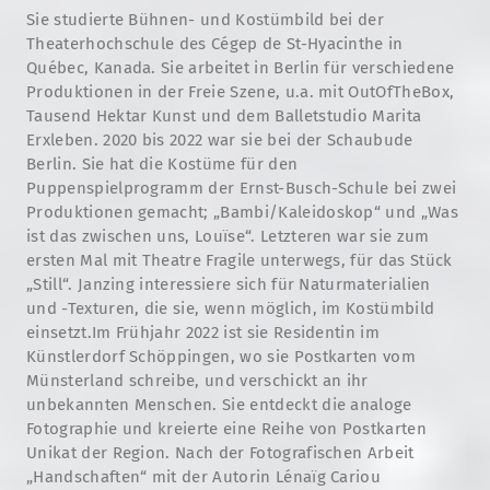
Sie studierte Bühnen- und Kostümbild bei der
Theaterhochschule des Cégep de St-Hyacinthe in
Québec, Kanada. Sie arbeitet in Berlin für verschiedene
Produktionen in der Freie Szene, u.a. mit OutOfTheBox,
Tausend Hektar Kunst und dem Balletstudio Marita
Erxleben. 2020 bis 2022 war sie bei der Schaubude
Berlin. Sie hat die Kostüme für den
Puppenspielprogramm der Ernst-Busch-Schule bei zwei
Produktionen gemacht; „Bambi/Kaleidoskop“ und „Was
ist das zwischen uns, Louïse“. Letzteren war sie zum
ersten Mal mit Theatre Fragile unterwegs, für das Stück
„Still“. Janzing interessiere sich für Naturmaterialien
und -Texturen, die sie, wenn möglich, im Kostümbild
einsetzt.Im Frühjahr 2022 ist sie Residentin im
Künstlerdorf Schöppingen, wo sie Postkarten vom
Münsterland schreibe, und verschickt an ihr
unbekannten Menschen. Sie entdeckt die analoge
Fotographie und kreierte eine Reihe von Postkarten
Unikat der Region. Nach der Fotografischen Arbeit
„Handschaften“ mit der Autorin Lénaïg Cariou