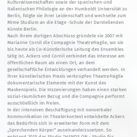
Kulturwissenschaften sowie der spanischen und
italienischen Philologie an der Humboldt Universität zu
Berlin, folgte sie ihrer Leidenschaft und wechselte zum
Mime Studium an die Etage -Schule der Darstellenden
Künste Berlin.
Nach ihrem dortigen Abschluss gründete sie 2007 mit
Marianne Cornil die Compagnie TheatreFragile, wo sie
bis heute als Co-Künstlerische Leitung des Ensembles
tätig ist. Ackers und Cornil verbindet das Interesse am
öffentlichen Raum als einen Ort, an dem
gesellschaftliche Entwicklungen verhandelt werden. In
ihrer künstlerischen Praxis verknüpfen TheatreFragile
dokumentarische Elemente mit der Kunst des
Maskenspiels. Die Inszenierungen haben einen starken
sozial-räumlichen Bezug und die Compagnie performt
ausschließlich im Freien.
In der intensiven Beschäftigung mit nonverbaler
Kommunikation im Theaterkontext entwickelte Ackers
das Bedürfnis sich in erweiterter Form mit dem
„Sprechenden Körper“ auseinanderzusetzen. So
entstand 2015 das Studio "HANDS ON - Studio für