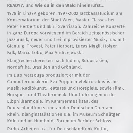
READY?
, und
Wie du in den Wald hineinrufst...
1978 in Linz/A geboren. 1997-2002 Jazzbassstudium am
Konservatorium der Stadt Wien, Master-Classes bei
Peter Herbert und Skúli Sverrisson. Zahlreiche Konzerte
in ganz Europa vorwiegend im Bereich zeitgenössischer
Jazzmusik, neuer und frei improvisierter Musik, u.a. mit
Gianluigi Trovesi, Peter Herbert, Lucas Niggli, Holger
Falk, Marco Lobo, Max Andrzejewski.
Klangrecherchereisen nach Indien, Südostasien,
Nordafrika, Brasilien und Grönland.
Im Duo Merzouga produziert er mit der
Computermusikerin Eva Pöpplein elektro-akustische
Musik, Radiokunst, Features und Hörspiele, sowie Film-,
Hörspiel- und Theatermusik. Uraufführungen in der
Elbphilharmonie, im Kammermusiksaal des
Deutschlandfunks und an der Deutschen Oper am
Rhein. Klanginstallationen u.a. im Museum Schnütgen
Köln und im Humboldt Forum im Berliner Schloss.
Radio-Arbeiten u.a. für Deutschlandfunk Kultur,