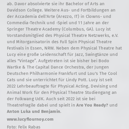
ab. Davor absolvierte sie ihr Bachelor of Arts an
Davidson College. Weitere Aus- und Fortbildungen an
der Accademia dell'Arte (Arezzo, IT) in Clowns- und
Commedia-Technik und -Spiel und 11 Jahre an der
Springer Theatre Academy (Columbus, GA). Lucy ist
Vorstandsmitglied des Physical Theatre Netzwerks, e.V.
und Mitorganisatorin des Full Spin Physical Theatre
Festivals in Essen, NRW. Neben dem Physical Theatre hat
Lucy eine große Leidenschaft für Jazz, Swingtänze und
alles "Vintage”. Aufgetreten ist sie bisher bei Bodo
Wartke & The Capital Dance Orchestra, der Jungen
Deutschen Philharmonie Frankfurt und Lou's The Cool
Cats und sie unterrichtet für Lindy Pott. Lucy ist seit
2022 Lehrbeauftragte für Physical Acting, Devising und
Animal Work für den Physical Theatre Studiengang an
der Folkwang UdK. Auch seit 2022 ist sie bei
TheatreFragile dabei und spielt in
Are You Ready?
und
Anton Luka und Benjamin
.
www.lucyflournoy.com
Foto: Felix Rabas