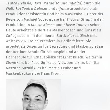
Teatro Delusio, Hotel Paradiso
und
Infinita
) durch die
Welt. Bei
Teatro Delusio
und
Infinita
arbeitete sie als
Produktionsassistentin und beim Maskenbau. Unter der
Regie von Michael Vogel ist sie bei
Theater Strahl
in den
Produktionen
Klasse Klasse
und
Klasse Tour
zu sehen.
Heute arbeitet sie dort als Maskencoach und jüngst als
CoRegisseurin in dem neuen Stück
Klasse Glück
mit,
welches 2020 seine Premiere in Berlin feierte.
Sie
arbeitet als Dozentin für Bewegung und Maskenspiel an
der Berliner Schule für Schauspiel und an der
Hochschule für Schauspielkunst Ernst Busch
.
Weiterhin
Clownkurs bei Paco Gonzales, Viewpointskurs bei Ilka
Metzner, Suzukikurs bei Martin Gruber und
Maskenbaukurs bei Frans Krom.