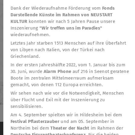
Dank der Wiederaufnahme Förderung vom
Fonds
Darstellende Künste im Rahmen von NEUSTART
KULTUR
konnten wir nach 5 Jahren Pause unsere
Inszenierung
"Wir treffen uns im Paradies"
wiederaufnehmen.
Letztes Jahr starben 1513 Menschen auf ihre Überfahrt
von Libyen nach Italien, von der Türkei nach
Griechenland.
In der ersten Jahreshälfte 2022, vom 1. Januar bis zum
30. Juni, wurde
Alarm Phone
auf 216 in Seenot geratene
Boote im zentralen Mittelmeerraum aufmerksam
gemacht, von denen 112 Europa erreichten.
Wir sehen nach wie vor die Notwendigkeit, Menschen
über Flucht und Exil mit der Inszenierung zu
sensibilisieren.
Am 4. September spielten wir in Hildesheim bei dem
Festival Pflasterzauber
und am 05. September in
TheatreFragile
Wir verwenden Cookies, um das Besucherverhalten
Northeim bei dem
Theater der Nacht
im Rahmen der
.
.
.
Newsletter
Spenden
Förderung
Kontakt
auf der Website anonym zu messen
Weitere
Deutsche Figurentheaterkonferenz
. Für die beiden