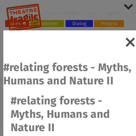
Alles
Premiere
Dialog
Prozess
Tour
Workshop
#relating forests - Myths,
Humans and Nature II
#relating forests -
Myths, Humans and
Nature II