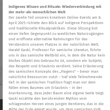
Indigenes Wissen und Rituale: Wiederverbindung mit
der mehr-als-menschlichen Welt
Der zweite Teil unseres kreativen Online-Events am 8.
April 2025 richtete den Blick auf indigene Perspektiven
und traditionelle Ritualpraktiken. Diese Sitzung bot
einen tiefen Gegenpunkt zu westlichen Naturzugängen
und eröffnete alternative Rahmungen für das
Verständnis unseres Platzes in der natürlichen Welt.
Harald Gaski, Professor für samische Literatur, führte
uns in das samische Weltbild ein, in dem die Natur kein
bloßes Objekt des Gebrauchs ist, sondern ein Subjekt,
das Respekt und Erlaubnis verdient. Seine Erläuterung
des samischen Konzepts des „Fragens" – bevor man
natürliche Ressourcen nutzt – traf viele Teilnehmende
tief. In der samischen Tradition fragt man vor dem
Fällen eines Baumes um Erlaubnis – in der
Anerkennung, dass jeder Baum eine eigene Seele trägt.
Gaski erzählte den berührenden Mythos vom
TheatreFragile
Wir verwenden Cookies, um das Besucherverhalten
schlagenden Herzen eines jungen Rentieres, das in die
.
.
.
Newsletter
Spenden
Förderung
Kontakt
auf der Website anonym zu messen
Weitere
Mitte der Erde gelegt wurde, um dem samischen Volk