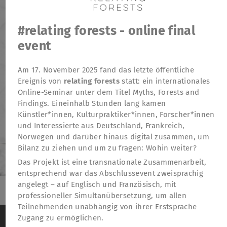
#relating forests - online final
event
Am 17. November 2025 fand das letzte öffentliche
Ereignis von
relating forests
statt: ein internationales
Online-Seminar unter dem Titel Myths, Forests and
Findings. Eineinhalb Stunden lang kamen
Künstler*innen, Kulturpraktiker*innen, Forscher*innen
und Interessierte aus Deutschland, Frankreich,
Norwegen und darüber hinaus digital zusammen, um
Bilanz zu ziehen und um zu fragen: Wohin weiter?
Das Projekt ist eine transnationale Zusammenarbeit,
entsprechend war das Abschlussevent zweisprachig
angelegt – auf Englisch und Französisch, mit
professioneller Simultanübersetzung, um allen
TheatreFragile
Teilnehmenden unabhängig von ihrer Erstsprache
Wir verwenden Cookies, um das Besucherverhalten
.
.
.
Zugang zu ermöglichen.
Newsletter
Spenden
Förderung
Kontakt
auf der Website anonym zu messen
Weitere