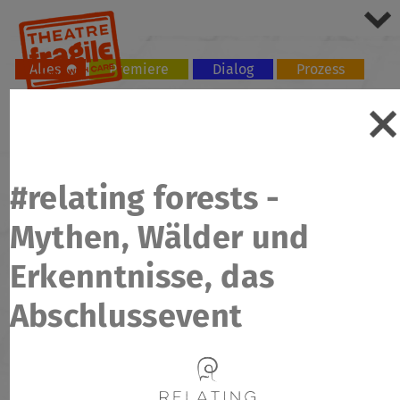
Alles
Premiere
Dialog
Prozess
Tour
Workshop
#relating forests -
Mythen, Wälder und
Erkenntnisse, das
Abschlussevent