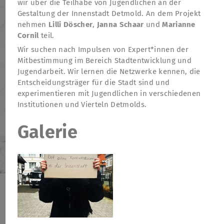
wir über die Teilhabe von Jugendlichen an der
Gestaltung der Innenstadt Detmold. An dem Projekt
nehmen
Lilli Döscher
,
Janna Schaar
und
Marianne
Cornil
teil.
Wir suchen nach Impulsen von Expert*innen der
Mitbestimmung im Bereich Stadtentwicklung und
Jugendarbeit. Wir lernen die Netzwerke kennen, die
Entscheidungsträger für die Stadt sind und
experimentieren mit Jugendlichen in verschiedenen
Institutionen und Vierteln Detmolds.
Galerie
TheatreFragile
.
.
.
Newsletter
Spenden
Förderung
Kontakt