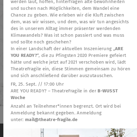
werden laut, hoffen, hinterfragen alte Gewohnheiten
und suchen nach Möglichkeiten, dem Wandel eine
Chance zu geben. Wie erleben wir die Kluft zwischen
dem, was wir wissen, und dem, was wir tun angesichts
des in unserem Alltag immer präsenter werdenden
Klimawandels? Was ist schon passiert und was muss
und sollte noch geschehen?
In einer Landschaft der aktuellen Inszenierung „
ARE
YOU READY?
“, die zu Pfingsten 2020 Premiere gefeiert
hätte und welche jetzt auf 2021 verschoben wird, lädt
TheatreFragile ein, diese Stimmen gemeinsam zu hören
und sich anschließend darüber auszutauschen.
FR, 25. Sept. // 17:00 Uhr
ARE YOU READY? – TheatreFragile in der
B-WUSST
Woche
Anzahl an Teilnehmer*innen begrenzt. Ort wird bei
Anmeldung bekannt gegeben. Anmeldung
unter:
mail@theatre-fragile.de
TheatreFragile
Wir verwenden Cookies, um das Besucherverhalten
.
.
.
Newsletter
Spenden
Förderung
Kontakt
auf der Website anonym zu messen
Weitere