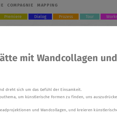
NE
COMPAGNIE
MAPPING
Premiere
Dialog
Prozess
Tour
Work
tätte mit Wandcollagen un
und dreht sich um das Gefühl der Einsamkeit.
buthema, um künstlerische Formen zu finden, uns auszudrücken
adprojektionen und Wandcollagen, und kreieren künstlerische