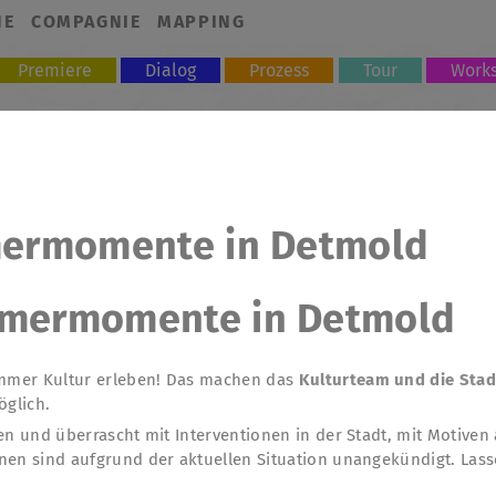
NE
COMPAGNIE
MAPPING
Premiere
Dialog
Prozess
Tour
Work
mermomente in Detmold
mmermomente in Detmold
mmer Kultur erleben! Das machen das
Kulturteam und die Sta
öglich.
n und überrascht mit Interventionen in der Stadt, mit Motiven
onen sind aufgrund der aktuellen Situation unangekündigt. Lass