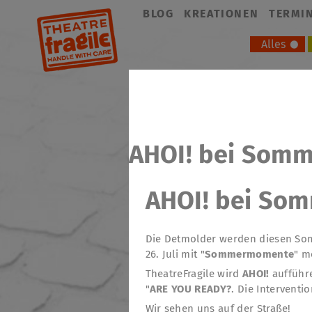
Navigation
BLOG
KREATIONEN
TERMI
überspringen
Alles
AHOI! bei Som
AHOI! bei So
Die Detmolder werden diesen So
26. Juli mit "
Sommermomente
" m
TheatreFragile wird
AHOI!
aufführe
"
ARE YOU READY?
. Die Interventi
Wir sehen uns auf der Straße!