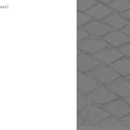
Haas
)